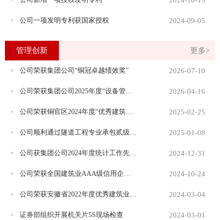
公司一项发明专利获国家授权
2024-09-05
管理创新
更多>
公司荣获集团公司“铜冠卓越绩效奖”
2026-07-10
公司荣获集团公司2025年度“设备管理工作先进单位”荣誉称号
2026-04-16
公司荣获铜官区2024年度“优秀建筑业企业”称号
2025-02-25
公司顺利通过隧道工程专业承包贰级资质延续
2025-01-08
公司获集团公司2024年度统计工作先进单位称号
2024-12-31
公司荣获全国建筑业AAA级信用企业称号
2024-10-24
公司荣获安徽省2022年度优秀建筑业企业称号
2024-03-04
证券部组织开展机关片5S现场检查
2024-03-01