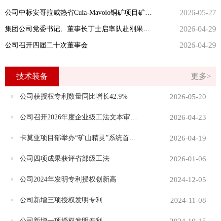
2026-05-27
公司中标安哥拉威热省Cuia-Mavoio铜矿项目矿建与采矿工程施工项目
2026-04-29
集团公司党委书记、董事长丁士启率队赴刚果（金）、赞比亚考察
2026-04-29
公司召开四届二十次董事会
技术装备
更多>
公司获授权专利数量同比增长42.9%
2026-05-20
公司召开2026年度企业级工法文本审核会
2026-04-23
卡莫亚项目部举办“矿山精灵”系统首场培训会
2026-04-19
公司四项成果获评省部级工法
2026-01-06
公司2024年发明专利授权创新高
2024-12-05
公司新增三项授权发明专利
2024-11-08
公司新增一项授权发明专利
2024-10-15