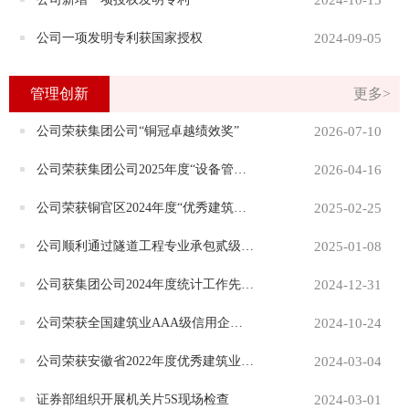
公司一项发明专利获国家授权
2024-09-05
管理创新
更多>
公司荣获集团公司“铜冠卓越绩效奖”
2026-07-10
公司荣获集团公司2025年度“设备管理工作先进单位”荣誉称号
2026-04-16
公司荣获铜官区2024年度“优秀建筑业企业”称号
2025-02-25
公司顺利通过隧道工程专业承包贰级资质延续
2025-01-08
公司获集团公司2024年度统计工作先进单位称号
2024-12-31
公司荣获全国建筑业AAA级信用企业称号
2024-10-24
公司荣获安徽省2022年度优秀建筑业企业称号
2024-03-04
证券部组织开展机关片5S现场检查
2024-03-01