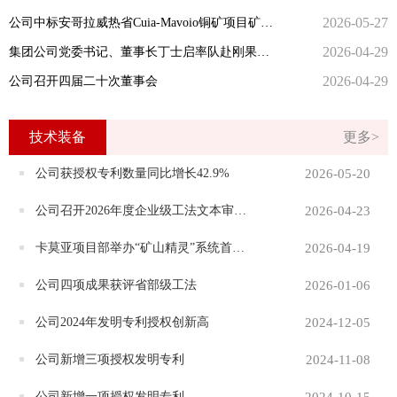
2026-05-27
公司中标安哥拉威热省Cuia-Mavoio铜矿项目矿建与采矿工程施工项目
2026-04-29
集团公司党委书记、董事长丁士启率队赴刚果（金）、赞比亚考察
2026-04-29
公司召开四届二十次董事会
技术装备
更多>
公司获授权专利数量同比增长42.9%
2026-05-20
公司召开2026年度企业级工法文本审核会
2026-04-23
卡莫亚项目部举办“矿山精灵”系统首场培训会
2026-04-19
公司四项成果获评省部级工法
2026-01-06
公司2024年发明专利授权创新高
2024-12-05
公司新增三项授权发明专利
2024-11-08
公司新增一项授权发明专利
2024-10-15