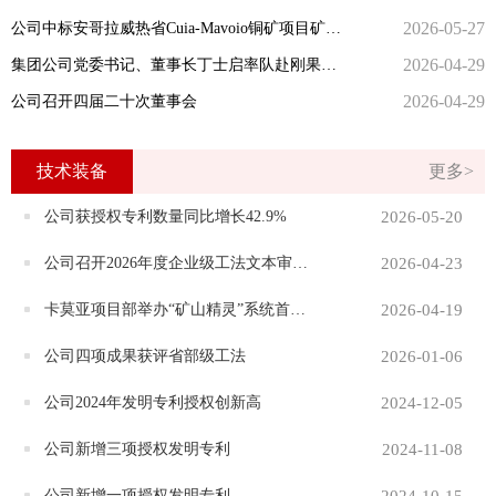
2026-05-27
公司中标安哥拉威热省Cuia-Mavoio铜矿项目矿建与采矿工程施工项目
2026-04-29
集团公司党委书记、董事长丁士启率队赴刚果（金）、赞比亚考察
2026-04-29
公司召开四届二十次董事会
技术装备
更多>
公司获授权专利数量同比增长42.9%
2026-05-20
公司召开2026年度企业级工法文本审核会
2026-04-23
卡莫亚项目部举办“矿山精灵”系统首场培训会
2026-04-19
公司四项成果获评省部级工法
2026-01-06
公司2024年发明专利授权创新高
2024-12-05
公司新增三项授权发明专利
2024-11-08
公司新增一项授权发明专利
2024-10-15