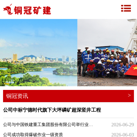
>
铜冠资讯
公司中标宁德时代旗下大坪磷矿超深竖井工程
2026-06-29
公司与中国铁建重工集团股份有限公司举行业务交流会
2026-06-03
公司成功取得爆破作业一级资质