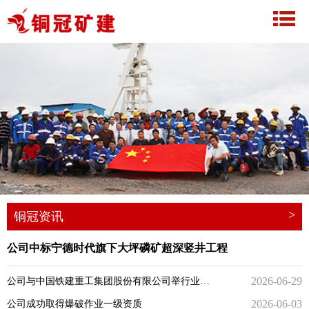
>
铜冠资讯
公司中标宁德时代旗下大坪磷矿超深竖井工程
2026-06-29
公司与中国铁建重工集团股份有限公司举行业务交流会
2026-06-03
公司成功取得爆破作业一级资质