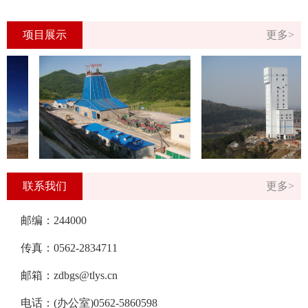
项目展示
更多>
联系我们
更多>
邮编：244000
传真：0562-2834711
邮箱：zdbgs@tlys.cn
电话：(办公室)0562-5860598