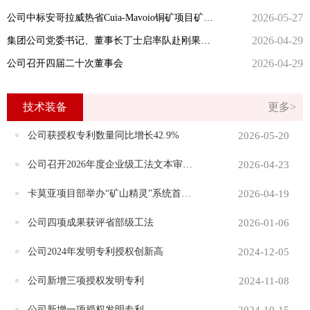
2026-05-27
公司中标安哥拉威热省Cuia-Mavoio铜矿项目矿建与采矿工程施工项目
2026-04-29
集团公司党委书记、董事长丁士启率队赴刚果（金）、赞比亚考察
2026-04-29
公司召开四届二十次董事会
技术装备
更多>
公司获授权专利数量同比增长42.9%
2026-05-20
公司召开2026年度企业级工法文本审核会
2026-04-23
卡莫亚项目部举办“矿山精灵”系统首场培训会
2026-04-19
公司四项成果获评省部级工法
2026-01-06
公司2024年发明专利授权创新高
2024-12-05
公司新增三项授权发明专利
2024-11-08
公司新增一项授权发明专利
2024-10-15