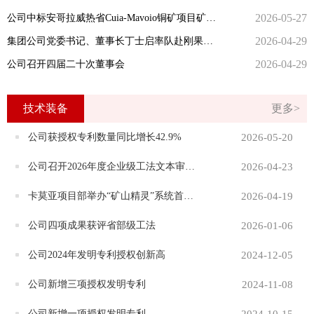
2026-05-27
公司中标安哥拉威热省Cuia-Mavoio铜矿项目矿建与采矿工程施工项目
2026-04-29
集团公司党委书记、董事长丁士启率队赴刚果（金）、赞比亚考察
2026-04-29
公司召开四届二十次董事会
技术装备
更多>
公司获授权专利数量同比增长42.9%
2026-05-20
公司召开2026年度企业级工法文本审核会
2026-04-23
卡莫亚项目部举办“矿山精灵”系统首场培训会
2026-04-19
公司四项成果获评省部级工法
2026-01-06
公司2024年发明专利授权创新高
2024-12-05
公司新增三项授权发明专利
2024-11-08
公司新增一项授权发明专利
2024-10-15