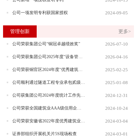
公司一项发明专利获国家授权
2024-09-05
管理创新
更多>
公司荣获集团公司“铜冠卓越绩效奖”
2026-07-10
公司荣获集团公司2025年度“设备管理工作先进单位”荣誉称号
2026-04-16
公司荣获铜官区2024年度“优秀建筑业企业”称号
2025-02-25
公司顺利通过隧道工程专业承包贰级资质延续
2025-01-08
公司获集团公司2024年度统计工作先进单位称号
2024-12-31
公司荣获全国建筑业AAA级信用企业称号
2024-10-24
公司荣获安徽省2022年度优秀建筑业企业称号
2024-03-04
证券部组织开展机关片5S现场检查
2024-03-01