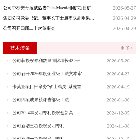
2026-05-27
公司中标安哥拉威热省Cuia-Mavoio铜矿项目矿建与采矿工程施工项目
2026-04-29
集团公司党委书记、董事长丁士启率队赴刚果（金）、赞比亚考察
2026-04-29
公司召开四届二十次董事会
技术装备
更多>
公司获授权专利数量同比增长42.9%
2026-05-20
公司召开2026年度企业级工法文本审核会
2026-04-23
卡莫亚项目部举办“矿山精灵”系统首场培训会
2026-04-19
公司四项成果获评省部级工法
2026-01-06
公司2024年发明专利授权创新高
2024-12-05
公司新增三项授权发明专利
2024-11-08
公司新增一项授权发明专利
2024-10-15