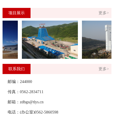
项目展示
更多>
联系我们
更多>
邮编：244000
传真：0562-2834711
邮箱：zdbgs@tlys.cn
电话：(办公室)0562-5860598