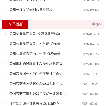
公司一项发明专利获国家授权
2024-09-05
管理创新
更多>
公司荣获集团公司“铜冠卓越绩效奖”
2026-07-10
公司荣获集团公司2025年度“设备管理工作先进单位”荣誉称号
2026-04-16
公司荣获铜官区2024年度“优秀建筑业企业”称号
2025-02-25
公司顺利通过隧道工程专业承包贰级资质延续
2025-01-08
公司获集团公司2024年度统计工作先进单位称号
2024-12-31
公司荣获全国建筑业AAA级信用企业称号
2024-10-24
公司荣获安徽省2022年度优秀建筑业企业称号
2024-03-04
证券部组织开展机关片5S现场检查
2024-03-01