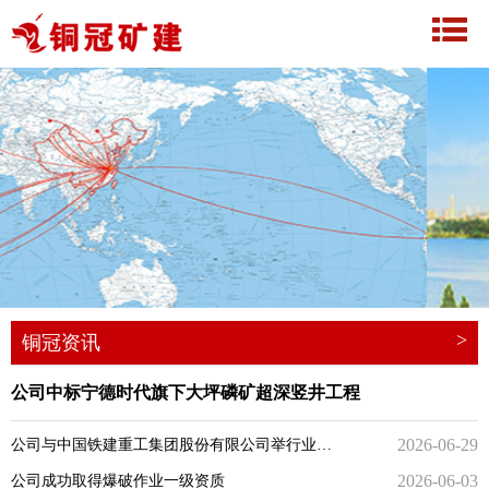
>
铜冠资讯
公司中标宁德时代旗下大坪磷矿超深竖井工程
2026-06-29
公司与中国铁建重工集团股份有限公司举行业务交流会
2026-06-03
公司成功取得爆破作业一级资质