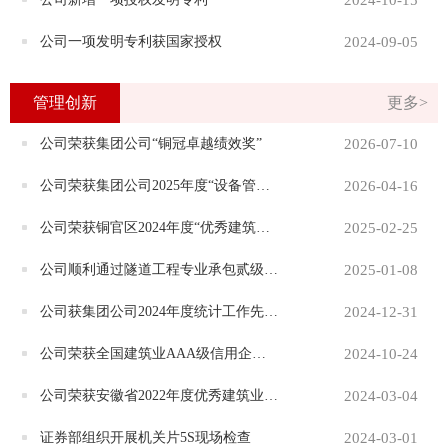
公司一项发明专利获国家授权
2024-09-05
管理创新
更多>
公司荣获集团公司“铜冠卓越绩效奖”
2026-07-10
公司荣获集团公司2025年度“设备管理工作先进单位”荣誉称号
2026-04-16
公司荣获铜官区2024年度“优秀建筑业企业”称号
2025-02-25
公司顺利通过隧道工程专业承包贰级资质延续
2025-01-08
公司获集团公司2024年度统计工作先进单位称号
2024-12-31
公司荣获全国建筑业AAA级信用企业称号
2024-10-24
公司荣获安徽省2022年度优秀建筑业企业称号
2024-03-04
证券部组织开展机关片5S现场检查
2024-03-01