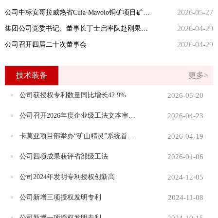
2026-05-27
公司中标安哥拉威热省Cuia-Mavoio铜矿项目矿建与采矿工程施工项目
2026-04-29
集团公司党委书记、董事长丁士启率队赴刚果（金）、赞比亚考察
2026-04-29
公司召开四届二十次董事会
技术装备
更多>
公司获授权专利数量同比增长42.9%
2026-05-20
公司召开2026年度企业级工法文本审核会
2026-04-23
卡莫亚项目部举办“矿山精灵”系统首场培训会
2026-04-19
公司四项成果获评省部级工法
2026-01-06
公司2024年发明专利授权创新高
2024-12-05
公司新增三项授权发明专利
2024-11-08
公司新增一项授权发明专利
2024-10-15