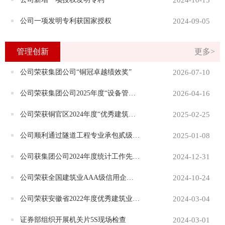
公司一项发明专利获国家授权
2024-09-05
管理创新
更多>
公司荣获集团公司“铜冠卓越绩效奖”
2026-07-10
公司荣获集团公司2025年度“设备管理工作先进单位”荣誉称号
2026-04-16
公司荣获铜官区2024年度“优秀建筑业企业”称号
2025-02-25
公司顺利通过隧道工程专业承包贰级资质延续
2025-01-08
公司获集团公司2024年度统计工作先进单位称号
2024-12-31
公司荣获全国建筑业AAA级信用企业称号
2024-10-24
公司荣获安徽省2022年度优秀建筑业企业称号
2024-03-04
证券部组织开展机关片5S现场检查
2024-03-01