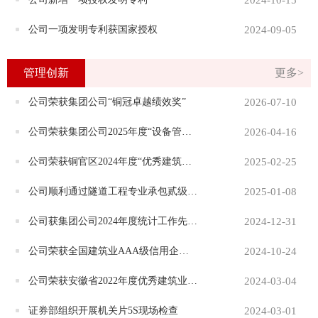
公司一项发明专利获国家授权
2024-09-05
管理创新
更多>
公司荣获集团公司“铜冠卓越绩效奖”
2026-07-10
公司荣获集团公司2025年度“设备管理工作先进单位”荣誉称号
2026-04-16
公司荣获铜官区2024年度“优秀建筑业企业”称号
2025-02-25
公司顺利通过隧道工程专业承包贰级资质延续
2025-01-08
公司获集团公司2024年度统计工作先进单位称号
2024-12-31
公司荣获全国建筑业AAA级信用企业称号
2024-10-24
公司荣获安徽省2022年度优秀建筑业企业称号
2024-03-04
证券部组织开展机关片5S现场检查
2024-03-01